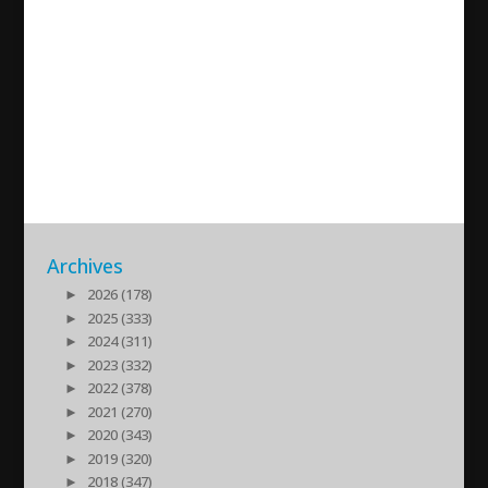
två skriftliga frågor till parlamentet. Det ena är om
mordet på 50-tal assyrier i Turabdin. Hittills har ingen
gripits för dessa mord. Den andra frågan handlar om
de försvunna biskoparna i Syrien. Erol Dora...
Archives
►
2026 (178)
►
2025 (333)
►
2024 (311)
►
2023 (332)
►
2022 (378)
►
2021 (270)
►
2020 (343)
►
2019 (320)
►
2018 (347)