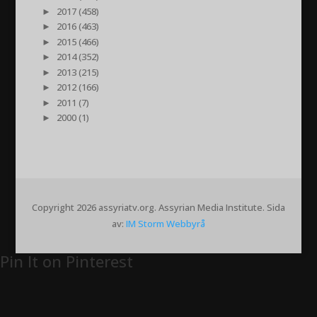
►
2017 (458)
►
2016 (463)
►
2015 (466)
►
2014 (352)
►
2013 (215)
►
2012 (166)
►
2011 (7)
►
2000 (1)
Copyright 2026 assyriatv.org. Assyrian Media Institute. Sida
av:
IM Storm Webbyrå
Pin It on Pinterest