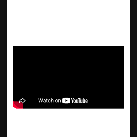
Mor Gabriel
Intervju med parlamentarikern Erol Dora
(Turkiska)
2014/03/06
Erol Dora, assyrisk parlamentariker i Turkiet har ställt