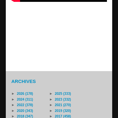
“Boskpasröster bidrar inte till demokrati”
2014/10/02
Hur resulterade valet ur assyriskt perspektiv? Vad har
valet i Sverige för betydelse för assyrier både i Sverige
och utomlands? Hur kommer det sig att anti-assyriska
kandidater får röster från assyrier? Varför har
valdeltagandet gått ner i Södertälje när det gick upp...
ARCHIVES
►
2026 (178)
►
2025 (333)
►
2024 (311)
►
2023 (332)
►
2022 (378)
►
2021 (270)
►
2020 (343)
►
2019 (320)
►
2018 (347)
►
2017 (458)