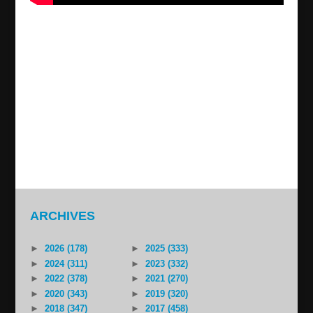
Assyria News, 18 maj, 2014
2014/05/18
Syriska regimen grep ADOs representant Advokaten
Abjar Mouche. Konferens till minnet av patriark Ignatios
Zakka Iwaz. AUA mötte Australiens utrikesminister. Mor
Gabriel Stiftelses ordförande Kuryakos Ergun mötte
Stefano Manservisi, EU:s ambassadör i Turkiet. Naher...
ARCHIVES
►
2026 (178)
►
2025 (333)
►
2024 (311)
►
2023 (332)
►
2022 (378)
►
2021 (270)
►
2020 (343)
►
2019 (320)
►
2018 (347)
►
2017 (458)