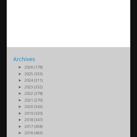
Assyrian News In Focus –
2026-06-22
2026/06/22
| Nyheter
Archives
►
2026 (178)
►
2025 (333)
►
2024 (311)
►
2023 (332)
►
2022 (378)
►
2021 (270)
►
2020 (343)
►
2019 (320)
►
2018 (347)
►
2017 (458)
►
2016 (463)