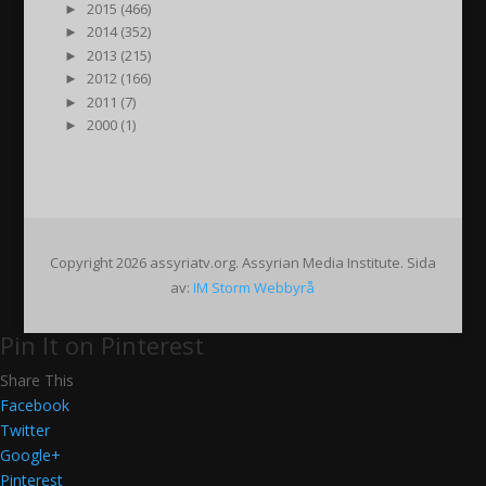
►
2015 (466)
►
2014 (352)
►
2013 (215)
►
2012 (166)
►
2011 (7)
►
2000 (1)
Copyright 2026 assyriatv.org. Assyrian Media Institute. Sida
av:
IM Storm Webbyrå
Pin It on Pinterest
Share This
Facebook
Twitter
Google+
Pinterest