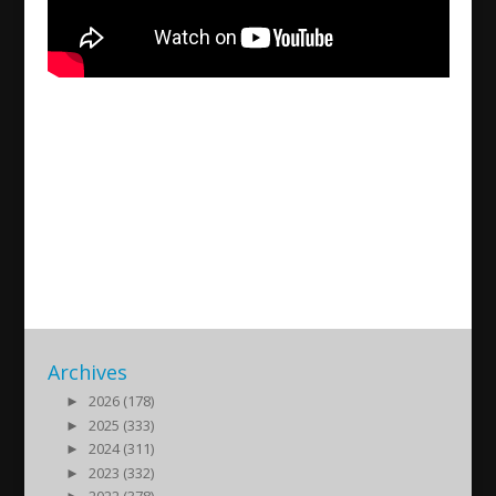
The situation in Iran and the
Assyrians Guest: Juliana
Taimoorazy
2026/01/20
| Politik
Archives
►
2026 (178)
►
2025 (333)
►
2024 (311)
►
2023 (332)