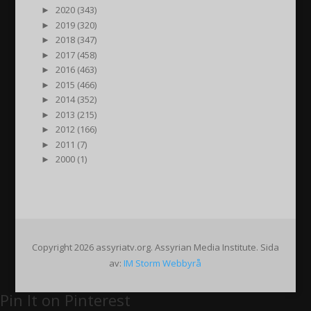
►
2020 (343)
►
2019 (320)
►
2018 (347)
►
2017 (458)
►
2016 (463)
►
2015 (466)
►
2014 (352)
►
2013 (215)
►
2012 (166)
►
2011 (7)
►
2000 (1)
Copyright 2026 assyriatv.org. Assyrian Media Institute. Sida
av:
IM Storm Webbyrå
Pin It on Pinterest