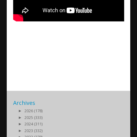
The elections in Iraq and
consequences for Assyrians –
Yonadam Kanna
2025/11/29
| Politik
Archives
►
2026 (178)
►
2025 (333)
►
2024 (311)
►
2023 (332)