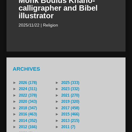
Monk Boulus Khano-
calligrapher and Bibel
illustrator
2025/11/22
| Religion
ARCHIVES
►
2026 (178)
►
2025 (333)
►
2024 (311)
►
2023 (332)
►
2022 (378)
►
2021 (270)
►
2020 (343)
►
2019 (320)
►
2018 (347)
►
2017 (458)
►
2016 (463)
►
2015 (466)
►
2014 (352)
►
2013 (215)
►
2012 (166)
►
2011 (7)