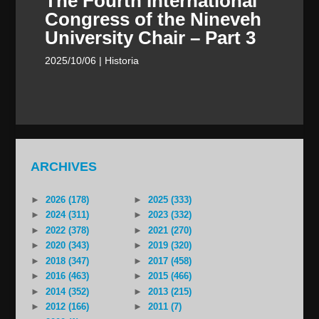
The Fourth International
Congress of the Nineveh
University Chair – Part 3
2025/10/06
| Historia
ARCHIVES
►
2026 (178)
►
2025 (333)
►
2024 (311)
►
2023 (332)
►
2022 (378)
►
2021 (270)
►
2020 (343)
►
2019 (320)
►
2018 (347)
►
2017 (458)
►
2016 (463)
►
2015 (466)
►
2014 (352)
►
2013 (215)
►
2012 (166)
►
2011 (7)