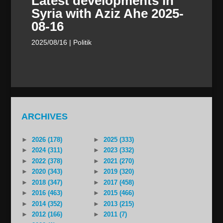
Latest developments in
Syria with Aziz Ahe 2025-
08-16
2025/08/16
| Politik
ARCHIVES
►
2026 (178)
►
2025 (333)
►
2024 (311)
►
2023 (332)
►
2022 (378)
►
2021 (270)
►
2020 (343)
►
2019 (320)
►
2018 (347)
►
2017 (458)
►
2016 (463)
►
2015 (466)
►
2014 (352)
►
2013 (215)
►
2012 (166)
►
2011 (7)