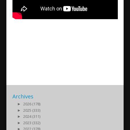
What happened in the
meeting about the Seyfo
Monument?
2025/06/13
| Politik
Archives
►
2026 (178)
►
2025 (333)
►
2024 (311)
►
2023 (332)
►
2022 (378)