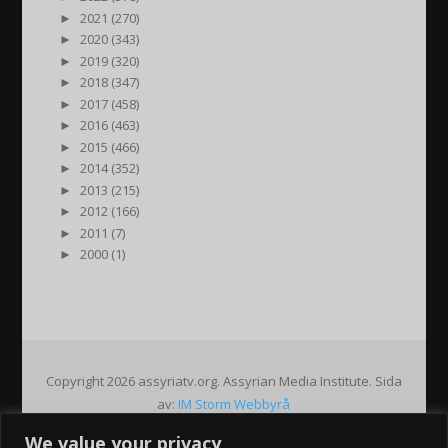
►
2021 (270)
►
2020 (343)
►
2019 (320)
►
2018 (347)
►
2017 (458)
►
2016 (463)
►
2015 (466)
►
2014 (352)
►
2013 (215)
►
2012 (166)
►
2011 (7)
►
2000 (1)
Copyright 2026 assyriatv.org. Assyrian Media Institute. Sida
av:
IM Storm Webbyrå
We value your privacy