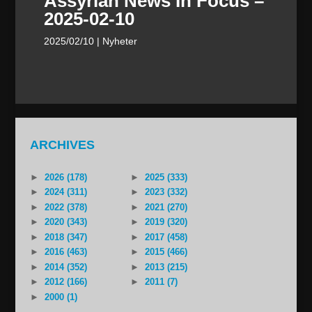
Assyrian News In Focus –
2025-02-10
2025/02/10
| Nyheter
ARCHIVES
►
2026 (178)
►
2025 (333)
►
2024 (311)
►
2023 (332)
►
2022 (378)
►
2021 (270)
►
2020 (343)
►
2019 (320)
►
2018 (347)
►
2017 (458)
►
2016 (463)
►
2015 (466)
►
2014 (352)
►
2013 (215)
►
2012 (166)
►
2011 (7)
►
2000 (1)