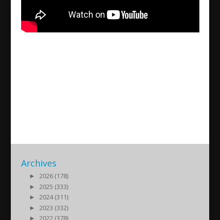
Qala Mhadyana Hosted By
Ninos Nirari (A Tribute to the
Late Evin Agassi) 09/21/2024
2024/09/22
| Kultur
Archives
►
2026 (178)
►
2025 (333)
►
2024 (311)
►
2023 (332)
►
2022 (378)