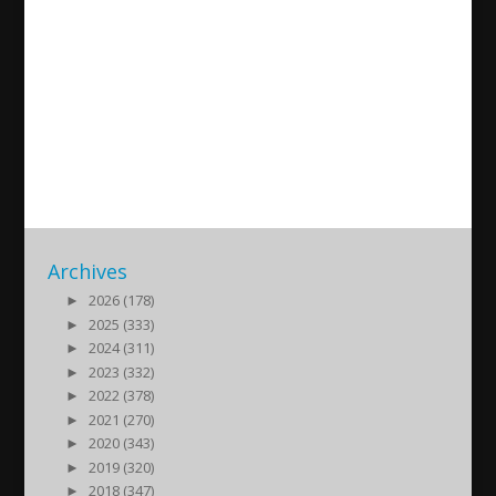
Party for the 45th anniversary
of the Assyrian Football
Association in Augsburg,
Germany
2024/07/07
| Kultur
Archives
►
2026 (178)
►
2025 (333)
►
2024 (311)
►
2023 (332)
►
2022 (378)
►
2021 (270)
►
2020 (343)
►
2019 (320)
►
2018 (347)