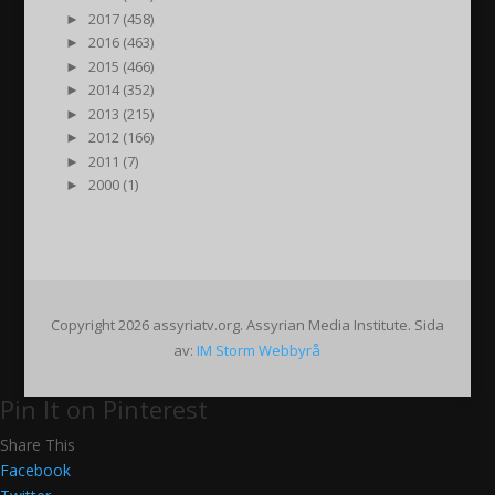
►
2017 (458)
►
2016 (463)
►
2015 (466)
►
2014 (352)
►
2013 (215)
►
2012 (166)
►
2011 (7)
►
2000 (1)
Copyright 2026 assyriatv.org. Assyrian Media Institute. Sida
av:
IM Storm Webbyrå
Pin It on Pinterest
Share This
Facebook