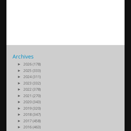
Joseph Pirayou Ashur –
Assyrians and their neighbors
2024/05/15
| Historia
Archives
►
2026 (178)
►
2025 (333)
►
2024 (311)
►
2023 (332)
►
2022 (378)
►
2021 (270)
►
2020 (343)
►
2019 (320)
►
2018 (347)
►
2017 (458)
►
2016 (463)