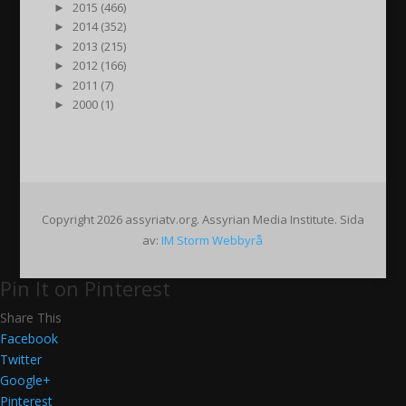
►
2015 (466)
►
2014 (352)
►
2013 (215)
►
2012 (166)
►
2011 (7)
►
2000 (1)
Copyright 2026 assyriatv.org. Assyrian Media Institute. Sida
av:
IM Storm Webbyrå
Pin It on Pinterest
Share This
Facebook
Twitter
Google+
Pinterest