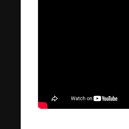
Assyrian News In Focus –
2024/05/06
| Nyheter