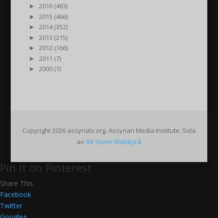
►
2016 (463)
►
2015 (466)
►
2014 (352)
►
2013 (215)
►
2012 (166)
►
2011 (7)
►
2000 (1)
Copyright 2026 assyriatv.org. Assyrian Media Institute. Sida
av:
IM Storm Webbyrå
Pin It on Pinterest
Share This
Facebook
Twitter
Google+