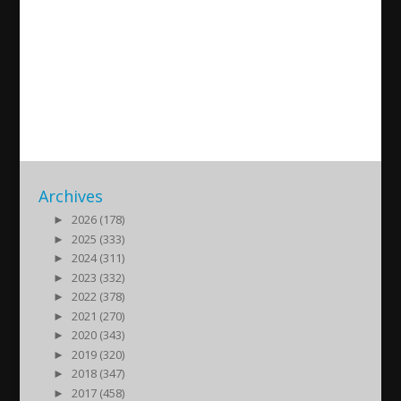
Joseph Pirayou Ashur – Mere
Christianity. Right and Wrong
vs Good and Bad
2024/03/13
| Historia
Archives
►
2026 (178)
►
2025 (333)
►
2024 (311)
►
2023 (332)
►
2022 (378)
►
2021 (270)
►
2020 (343)
►
2019 (320)
►
2018 (347)
►
2017 (458)