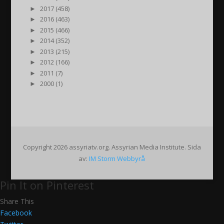
►
2017 (458)
►
2016 (463)
►
2015 (466)
►
2014 (352)
►
2013 (215)
►
2012 (166)
►
2011 (7)
►
2000 (1)
Copyright 2026 assyriatv.org. Assyrian Media Institute. Sida
av:
IM Storm Webbyrå
Pin It on Pinterest
Share This
Facebook