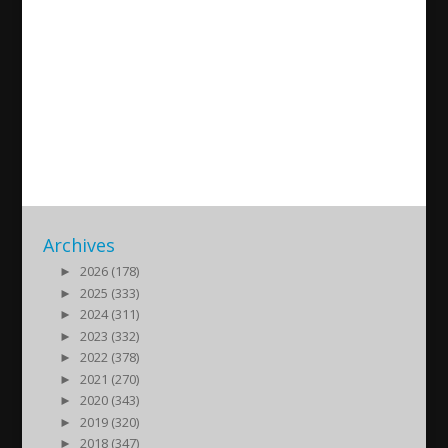
The funeral of George
Baryawno – a pioneer within
the Assyrian movement in
Sweden
2023/07/05
| Kultur
Archives
►
2026 (178)
►
2025 (333)
►
2024 (311)
►
2023 (332)
►
2022 (378)
►
2021 (270)
►
2020 (343)
►
2019 (320)
►
2018 (347)