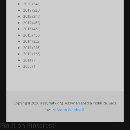
►
2020 (343)
►
2019 (320)
►
2018 (347)
►
2017 (458)
►
2016 (463)
►
2015 (466)
►
2014 (352)
►
2013 (215)
►
2012 (166)
►
2011 (7)
►
2000 (1)
Copyright 2026 assyriatv.org. Assyrian Media Institute. Sida
av:
IM Storm Webbyrå
Pin It on Pinterest