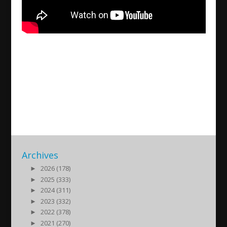
Part 2 Arnas village, Turabdin
2023 05 13
2023/05/13
| Kultur
Archives
►
2026 (178)
►
2025 (333)
►
2024 (311)
►
2023 (332)
►
2022 (378)
►
2021 (270)