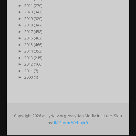
►
2021 (270)
►
2020 (343)
►
2019 (320)
►
2018 (347)
►
2017 (458)
►
2016 (463)
►
2015 (466)
►
2014 (352)
►
2013 (215)
►
2012 (166)
►
2011 (7)
►
2000 (1)
Copyright 2026 assyriatv.org. Assyrian Media Institute. Sida
av:
IM Storm Webbyrå