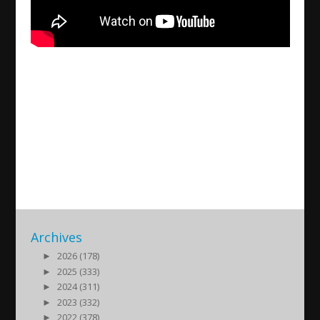
Movie review of the ‘Journey
Of Eternity’- Zaya Yaro, David
Giwargis, Yatron Shmuel
2023/03/02
| Kultur
Archives
►
2026 (178)
►
2025 (333)
►
2024 (311)
►
2023 (332)
►
2022 (378)