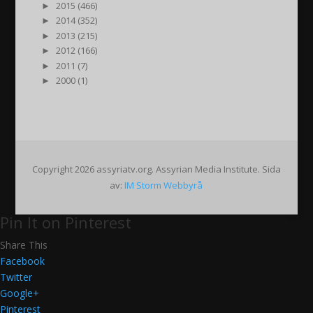
►
2015 (466)
►
2014 (352)
►
2013 (215)
►
2012 (166)
►
2011 (7)
►
2000 (1)
Copyright 2026 assyriatv.org. Assyrian Media Institute. Sida
av:
IM Storm Webbyrå
Pin It on Pinterest
Share This
Facebook
Twitter
Google+
Pinterest