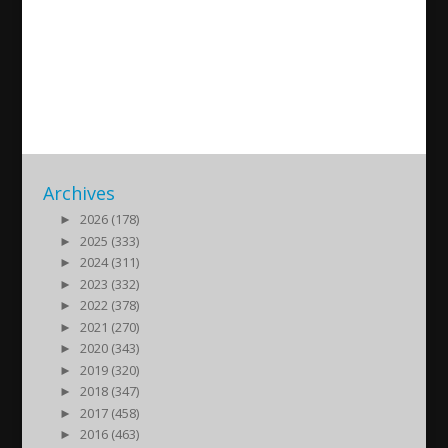
Assyrian News In Focus –
2023-03-20
2023/03/20
| Nyheter
Archives
►
2026 (178)
►
2025 (333)
►
2024 (311)
►
2023 (332)
►
2022 (378)
►
2021 (270)
►
2020 (343)
►
2019 (320)
►
2018 (347)
►
2017 (458)
►
2016 (463)