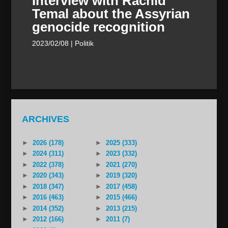
Interview with Rachid
Temal about the Assyrian
genocide recognition
2023/02/08
| Politik
ARCHIVES
►
2026 (178)
►
2025 (333)
►
2024 (311)
►
2023 (332)
►
2022 (378)
►
2021 (270)
►
2020 (343)
►
2019 (320)
►
2018 (347)
►
2017 (458)
►
2016 (463)
►
2015 (466)
►
2014 (352)
►
2013 (215)
►
2012 (166)
►
2011 (7)