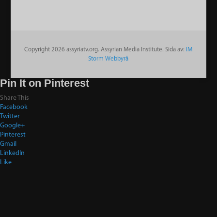
Copyright 2026 assyriatv.org. Assyrian Media Institute. Sida av:
IM
Storm Webbyrå
Pin It on Pinterest
Share This
Facebook
Twitter
Google+
Pinterest
Gmail
LinkedIn
Like