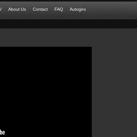
V
About Us
Contact
FAQ
Autogiro