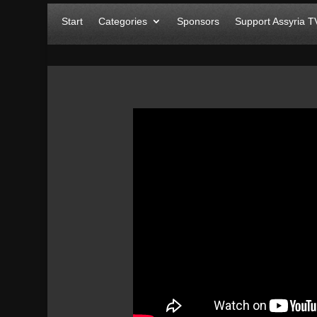
Start
Categories
Sponsors
Support Assyria T