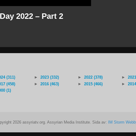
Day 2022 – Part 2
024 (311)
►
2023 (332)
►
2022 (378)
►
2021
017 (458)
►
2016 (463)
►
2015 (466)
►
2014
000 (1)
pyright 2026 assyriatv.org. Assyrian Media Institute. Sida av:
IM Storm Webb