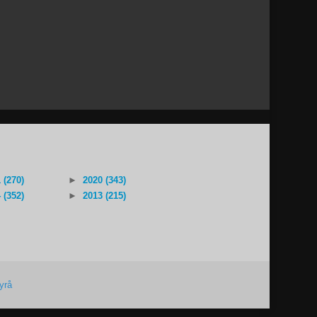
 (270)
►
2020 (343)
 (352)
►
2013 (215)
yrå