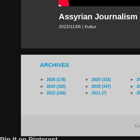
Assyrian Journalism 
2022/11/06
| Kultur
ARCHIVES
►
2026 (178)
►
2025 (333)
►
2
►
2019 (320)
►
2018 (347)
►
2
►
2012 (166)
►
2011 (7)
►
2
Co
Pin It on Pinterest