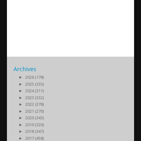
Gang war in Södertälje
escalates, innocent Assyrians
among the victims
2022/10/02
| Nyheter
Archives
►
2026 (178)
►
2025 (333)
►
2024 (311)
►
2023 (332)
►
2022 (378)
►
2021 (270)
►
2020 (343)
►
2019 (320)
►
2018 (347)
►
2017 (458)