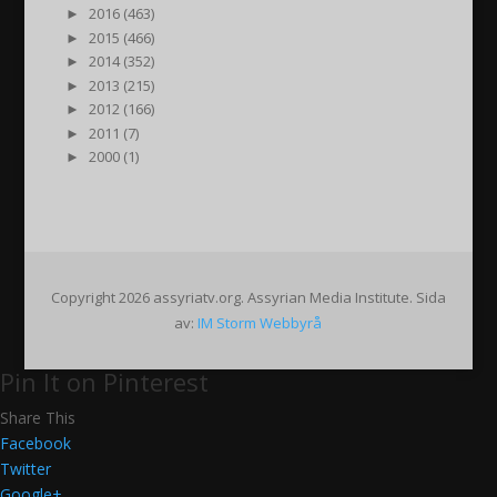
►
2016 (463)
►
2015 (466)
►
2014 (352)
►
2013 (215)
►
2012 (166)
►
2011 (7)
►
2000 (1)
Copyright 2026 assyriatv.org. Assyrian Media Institute. Sida
av:
IM Storm Webbyrå
Pin It on Pinterest
Share This
Facebook
Twitter
Google+