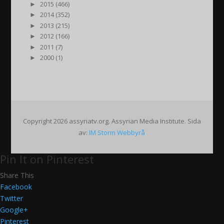
►
2015 (466)
►
2014 (352)
►
2013 (215)
►
2012 (166)
►
2011 (7)
►
2000 (1)
Copyright 2026 assyriatv.org. Assyrian Media Institute. Sida
av:
IM Storm Webbyrå
Pin It on Pinterest
Share This
Facebook
Twitter
Google+
Pinterest