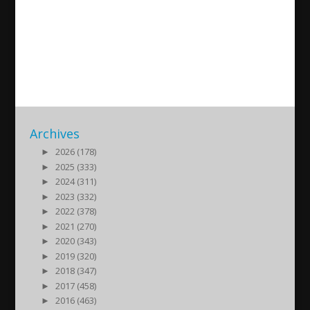
Assyrian News In Focus –
2022-10-31
2022/10/31
| Nyheter
Archives
►
2026 (178)
►
2025 (333)
►
2024 (311)
►
2023 (332)
►
2022 (378)
►
2021 (270)
►
2020 (343)
►
2019 (320)
►
2018 (347)
►
2017 (458)
►
2016 (463)