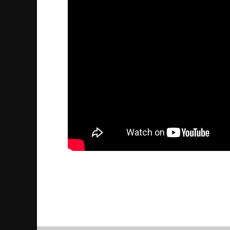
Assyrian News In Focus 2
2022/09/19
| Politik