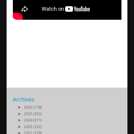
A trip to Turabdin by the
Assyrian Association of
Wiesbaden – Omid/Diyarbakir
2022/07/24
| Kultur
Archives
►
2026 (178)
►
2025 (333)
►
2024 (311)
►
2023 (332)
►
2022 (378)