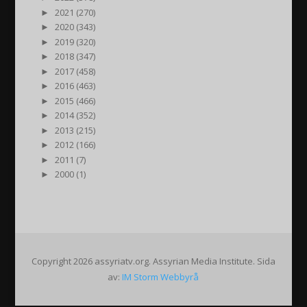
►
2021 (270)
►
2020 (343)
►
2019 (320)
►
2018 (347)
►
2017 (458)
►
2016 (463)
►
2015 (466)
►
2014 (352)
►
2013 (215)
►
2012 (166)
►
2011 (7)
►
2000 (1)
Copyright 2026 assyriatv.org. Assyrian Media Institute. Sida
av:
IM Storm Webbyrå