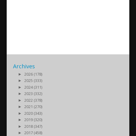
Assyrian Policy Institute –
Welcome Session
2022/06/16
| Politik
Archives
►
2026 (178)
►
2025 (333)
►
2024 (311)
►
2023 (332)
►
2022 (378)
►
2021 (270)
►
2020 (343)
►
2019 (320)
►
2018 (347)
►
2017 (458)