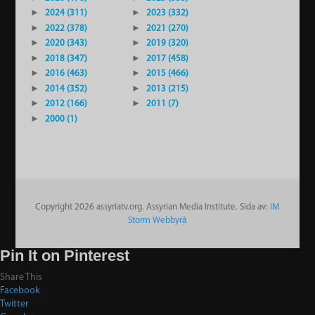
►
2024 (311)
►
2023 (332)
►
2022 (378)
►
2021 (270)
►
2020 (343)
►
2019 (320)
►
2018 (347)
►
2017 (458)
►
2016 (463)
►
2015 (466)
►
2014 (352)
►
2013 (215)
►
2012 (166)
►
2011 (7)
►
2000 (1)
Copyright 2026 assyriatv.org. Assyrian Media Institute. Sida av:
IM
Storm Webbyrå
Pin It on Pinterest
Share This
Facebook
Twitter