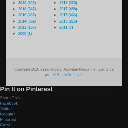
►
2020 (343)
►
2019 (320)
►
2018 (347)
►
2017 (458)
►
2016 (463)
►
2015 (466)
►
2014 (352)
►
2013 (215)
►
2012 (166)
►
2011 (7)
►
2000 (1)
Copyright 2026 assyriatv.org. Assyrian Media Institute. Sida
av:
IM Storm Webbyrå
Pin It on Pinterest
Share This
Facebook
Twitter
Google+
Pinterest
Gmail