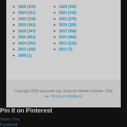
►
2026 (178)
►
2025 (333)
►
2024 (311)
►
2023 (332)
►
2022 (378)
►
2021 (270)
►
2020 (343)
►
2019 (320)
►
2018 (347)
►
2017 (458)
►
2016 (463)
►
2015 (466)
►
2014 (352)
►
2013 (215)
►
2012 (166)
►
2011 (7)
►
2000 (1)
Copyright 2026 assyriatv.org. Assyrian Media Institute. Sida
av:
IM Storm Webbyrå
Pin It on Pinterest
Share This
Facebook