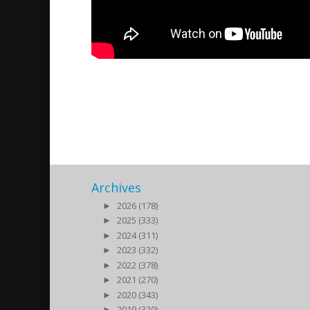
Assyrian News In Focus-2
2022/03/08
| Politik
Archives
►
2026 (178)
►
2025 (333)
►
2024 (311)
►
2023 (332)
►
2022 (378)
►
2021 (270)
►
2020 (343)
►
2019 (320)