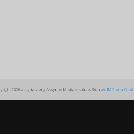
yright 2026 assyriatv.org. Assyrian Media Institute. Sida av:
IM Storm Web