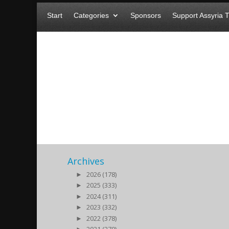
Start
Categories
Sponsors
Support Assyria 
DimetCinar
2022/01/23
|
Archives
►
2026 (178)
►
2025 (333)
►
2024 (311)
►
2023 (332)
►
2022 (378)