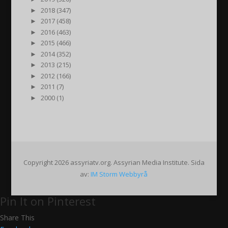
►
2018 (347)
►
2017 (458)
►
2016 (463)
►
2015 (466)
►
2014 (352)
►
2013 (215)
►
2012 (166)
►
2011 (7)
►
2000 (1)
Copyright 2026 assyriatv.org. Assyrian Media Institute. Sida
av:
IM Storm Webbyrå
Pin It on Pinterest
Share This