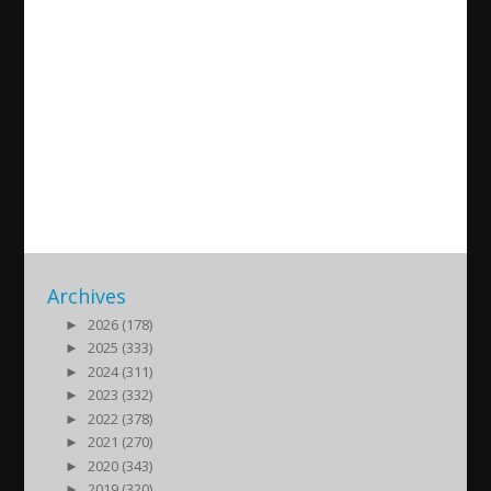
Live interview with
Archbishop Mor Philoxenos
Saliba Özmen about his visit
to Sweden
2022/01/17
| Kultur
Archives
►
2026 (178)
►
2025 (333)
►
2024 (311)
►
2023 (332)
►
2022 (378)
►
2021 (270)
►
2020 (343)
►
2019 (320)