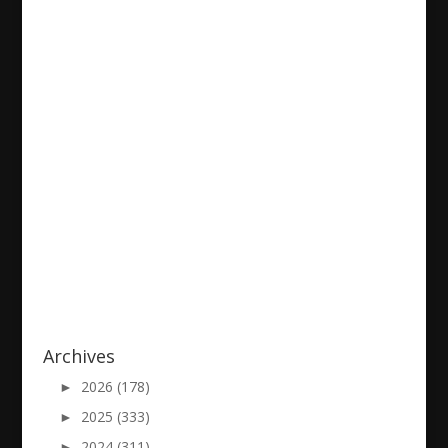
IlanDebasso
2021/12/09
|
Archives
►
2026 (178)
►
2025 (333)
►
2024 (311)