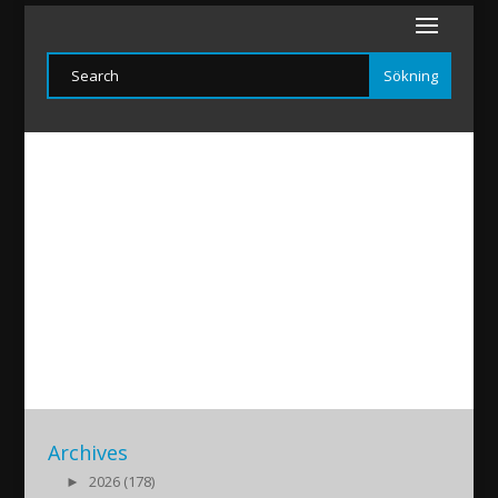
Aynwardo
2021/11/08
|
Archives
►
2026 (178)