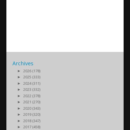
About musical Epic with
Malfono Sardanapal Asaad
2021/11/15
| Kultur
Archives
►
2026 (178)
►
2025 (333)
►
2024 (311)
►
2023 (332)
►
2022 (378)
►
2021 (270)
►
2020 (343)
►
2019 (320)
►
2018 (347)
►
2017 (458)