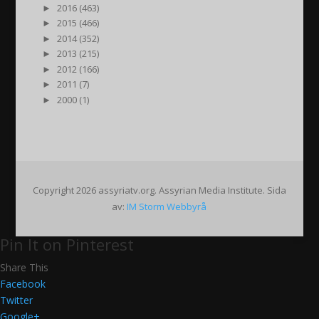
►
2016 (463)
►
2015 (466)
►
2014 (352)
►
2013 (215)
►
2012 (166)
►
2011 (7)
►
2000 (1)
Copyright 2026 assyriatv.org. Assyrian Media Institute. Sida
av:
IM Storm Webbyrå
Pin It on Pinterest
Share This
Facebook
Twitter
Google+