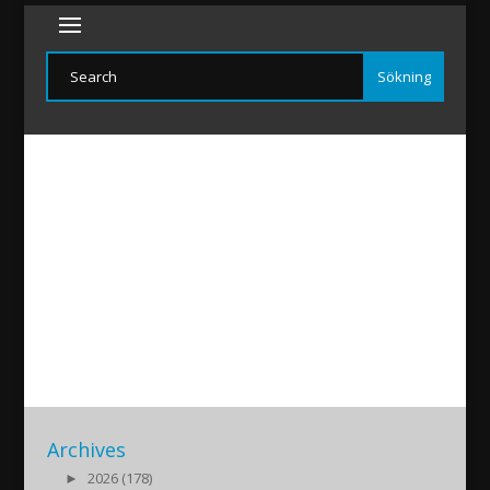
ImadYoukhanna
2021/10/04
|
Archives
►
2026 (178)