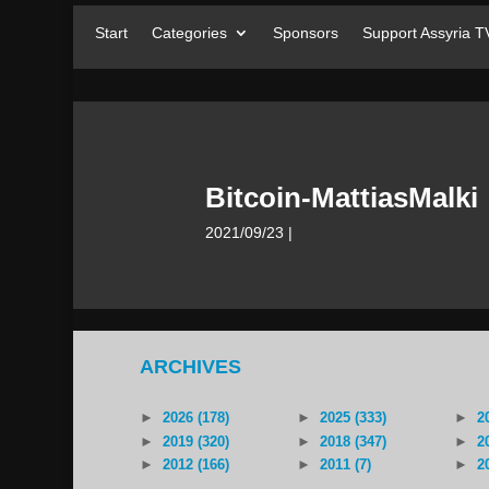
Start
Categories
Sponsors
Support Assyria T
Bitcoin-MattiasMalki
2021/09/23
|
ARCHIVES
►
2026 (178)
►
2025 (333)
►
2
►
2019 (320)
►
2018 (347)
►
2
►
2012 (166)
►
2011 (7)
►
2