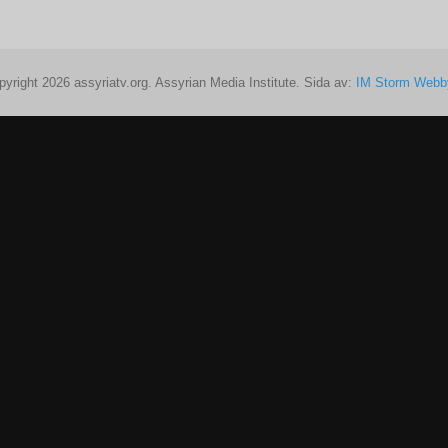
pyright 2026 assyriatv.org. Assyrian Media Institute. Sida av:
IM Storm Webb