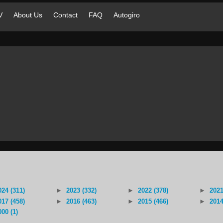
V
About Us
Contact
FAQ
Autogiro
024 (311)
►
2023 (332)
►
2022 (378)
►
2021
017 (458)
►
2016 (463)
►
2015 (466)
►
2014
000 (1)