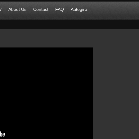
V
About Us
Contact
FAQ
Autogiro