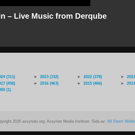
in – Live Music from Derqube
024 (311)
►
2023 (332)
►
2022 (378)
►
2021
017 (458)
►
2016 (463)
►
2015 (466)
►
2014
000 (1)
pyright 2026 assyriatv.org. Assyrian Media Institute. Sida av:
IM Storm Webb