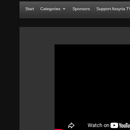
Start
Categories
Sponsors
Support Assyria T