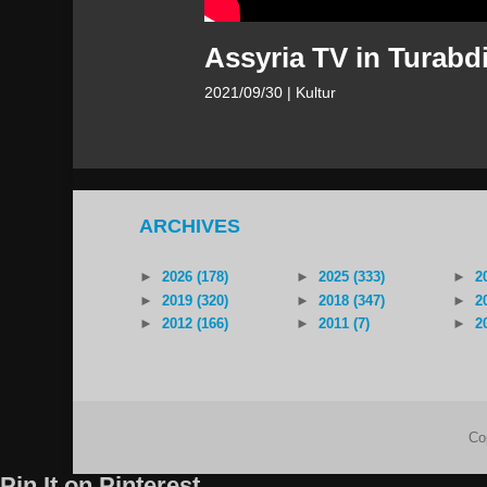
Assyria TV in Turabd
2021/09/30
| Kultur
ARCHIVES
►
2026 (178)
►
2025 (333)
►
2
►
2019 (320)
►
2018 (347)
►
2
►
2012 (166)
►
2011 (7)
►
2
Co
Pin It on Pinterest