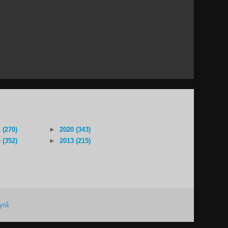
 (270)
►
2020 (343)
 (352)
►
2013 (215)
yrå