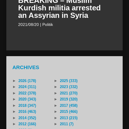
BREAKING – Muslim
Kurdish militia arrested
an Assyrian in Syria
2021/08/20
| Politik
ARCHIVES
►
2026 (178)
►
2025 (333)
►
2024 (311)
►
2023 (332)
►
2022 (378)
►
2021 (270)
►
2020 (343)
►
2019 (320)
►
2018 (347)
►
2017 (458)
►
2016 (463)
►
2015 (466)
►
2014 (352)
►
2013 (215)
►
2012 (166)
►
2011 (7)