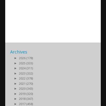
Abraham Halef (S) comments
on the fall of the Swedish
government
2021/06/21
| Politik
Archives
►
2026 (178)
►
2025 (333)
►
2024 (311)
►
2023 (332)
►
2022 (378)
►
2021 (270)
►
2020 (343)
►
2019 (320)
►
2018 (347)
►
2017 (458)