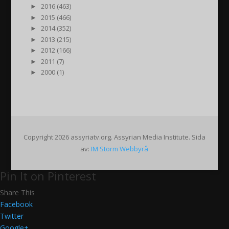
►
2016 (463)
►
2015 (466)
►
2014 (352)
►
2013 (215)
►
2012 (166)
►
2011 (7)
►
2000 (1)
Copyright 2026 assyriatv.org. Assyrian Media Institute. Sida
av:
IM Storm Webbyrå
Pin It on Pinterest
Share This
Facebook
Twitter
Google+