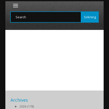
Ahikar-MichaelAbdalla
2021/04/18
|
Archives
►
2026 (178)