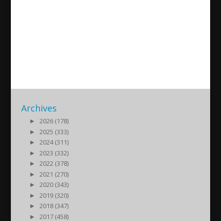
Albera Jene om ledarskap och
att leva som man lär – Ett
bättre jag med Elissa Kosho
2021/02/01
| Kultur
Archives
►
2026 (178)
►
2025 (333)
►
2024 (311)
►
2023 (332)
►
2022 (378)
►
2021 (270)
►
2020 (343)
►
2019 (320)
►
2018 (347)
►
2017 (458)