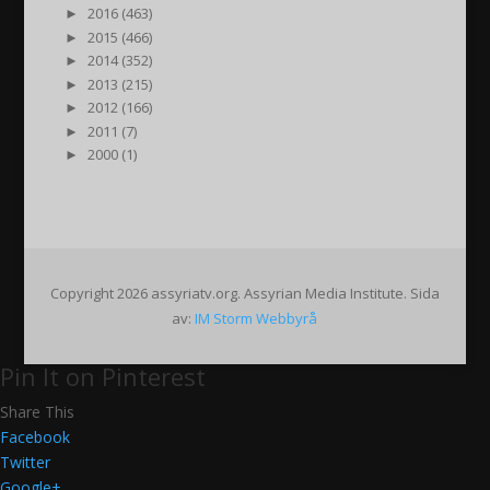
►
2016 (463)
►
2015 (466)
►
2014 (352)
►
2013 (215)
►
2012 (166)
►
2011 (7)
►
2000 (1)
Copyright 2026 assyriatv.org. Assyrian Media Institute. Sida
av:
IM Storm Webbyrå
Pin It on Pinterest
Share This
Facebook
Twitter
Google+