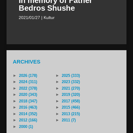
In memory of Father
Bedros Shushe
2021/01/27
| Kultur
ARCHIVES
►
2026 (178)
►
2025 (333)
►
2024 (311)
►
2023 (332)
►
2022 (378)
►
2021 (270)
►
2020 (343)
►
2019 (320)
►
2018 (347)
►
2017 (458)
►
2016 (463)
►
2015 (466)
►
2014 (352)
►
2013 (215)
►
2012 (166)
►
2011 (7)
►
2000 (1)