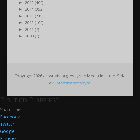
►
2015 (466)
►
2014 (352)
►
2013 (215)
►
2012 (166)
►
2011 (7)
►
2000 (1)
Copyright 2026 assyriatv.org. Assyrian Media Institute. Sida
av:
IM Storm Webbyrå
Pin It on Pinterest
Share This
Facebook
Twitter
Google+
Pinterest