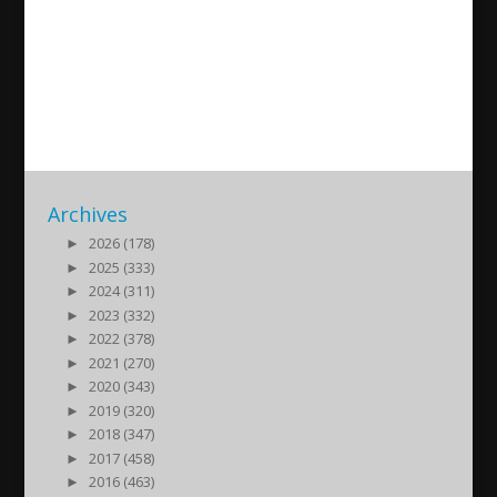
Assyrian News in Focus 2021-
01-26
2021/01/26
| Politik
Archives
►
2026 (178)
►
2025 (333)
►
2024 (311)
►
2023 (332)
►
2022 (378)
►
2021 (270)
►
2020 (343)
►
2019 (320)
►
2018 (347)
►
2017 (458)
►
2016 (463)