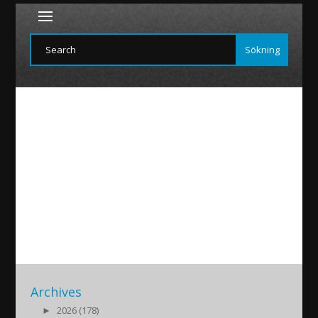
Elen-Jakob
2020/11/08
|
Archives
►
2026 (178)