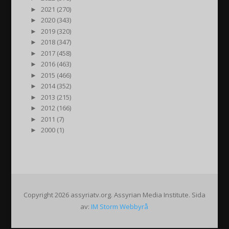
►
2021 (270)
►
2020 (343)
►
2019 (320)
►
2018 (347)
►
2017 (458)
►
2016 (463)
►
2015 (466)
►
2014 (352)
►
2013 (215)
►
2012 (166)
►
2011 (7)
►
2000 (1)
Copyright 2026 assyriatv.org. Assyrian Media Institute. Sida
av:
IM Storm Webbyrå