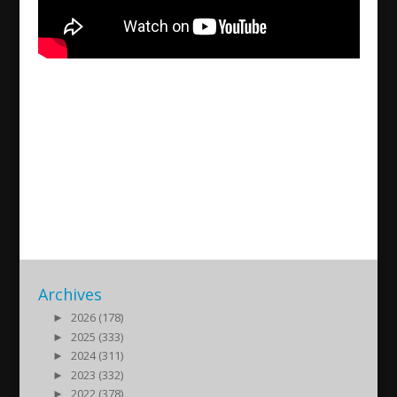
Liveintervju med Vahagn
Avedian om Nagorno-
Karabach konflikten
2020/09/28
| Politik
Archives
►
2026 (178)
►
2025 (333)
►
2024 (311)
►
2023 (332)
►
2022 (378)