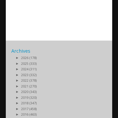
Latest news about the Tuma
Celik case
2020/08/03
| Politik
Archives
►
2026 (178)
►
2025 (333)
►
2024 (311)
►
2023 (332)
►
2022 (378)
►
2021 (270)
►
2020 (343)
►
2019 (320)
►
2018 (347)
►
2017 (458)
►
2016 (463)