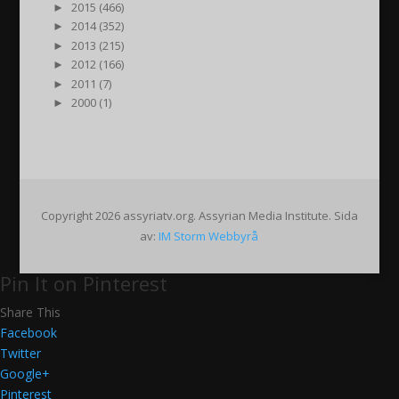
►
2015 (466)
►
2014 (352)
►
2013 (215)
►
2012 (166)
►
2011 (7)
►
2000 (1)
Copyright 2026 assyriatv.org. Assyrian Media Institute. Sida
av:
IM Storm Webbyrå
Pin It on Pinterest
Share This
Facebook
Twitter
Google+
Pinterest